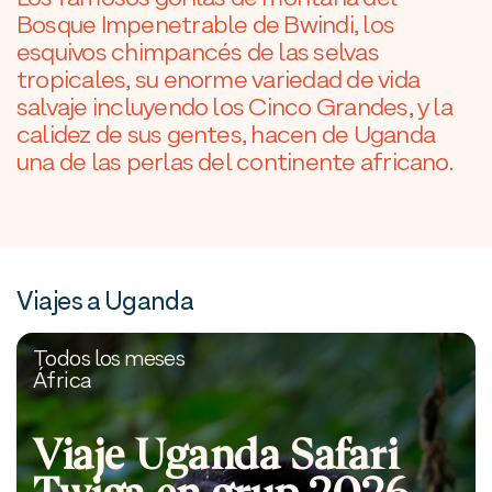
Bosque Impenetrable de Bwindi, los
esquivos chimpancés de las selvas
tropicales, su enorme variedad de vida
salvaje incluyendo los Cinco Grandes, y la
calidez de sus gentes, hacen de Uganda
una de las perlas del continente africano.
Viajes a Uganda
Todos los meses
África
Viaje Uganda Safari
Twiga en grup 2026