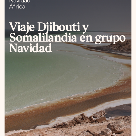
Navidad
África
Viaje Djibouti y
Somalilandia en grupo
Navidad