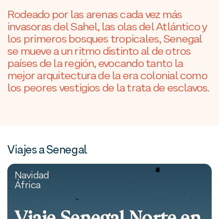
Rodeado por las arenas cada vez más
invasoras del Sahel, las olas del Atlántico y
los primeros bosques tropicales, Senegal
se mueve a un ritmo distinto al de otros
países de la región, evocando tanto la
mejor arquitectura de la era colonial como
los peores vestigios de la trata de esclavos.
Viajes a Senegal
Navidad
África
Viaje Senegal Norte en