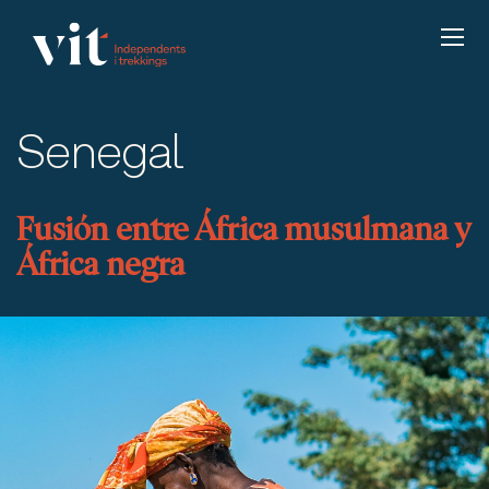
Senegal
Fusión entre África musulmana y
África negra