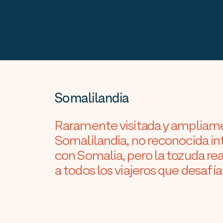
Somalilandia
Raramente visitada y ampliame
Somalilandia, no reconocida i
con Somalia, pero la tozuda rea
a todos los viajeros que desafí