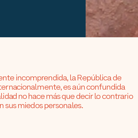
nte incomprendida, la República de
nternacionalmente, es aún confundida
lidad no hace más que decir lo contrario
an sus miedos personales.