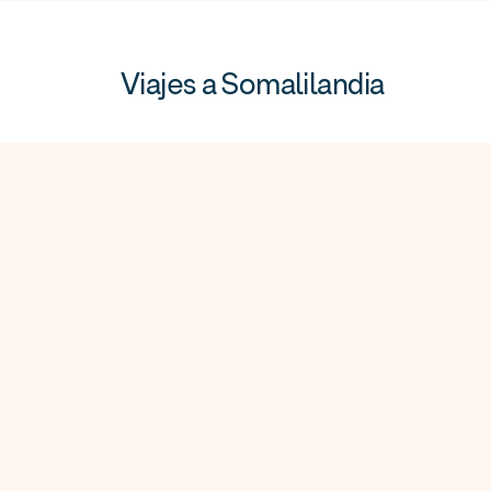
Viajes a Somalilandia
Navidad
África
Viaje Djibouti
y Somalilandia
en grupo
Navidad