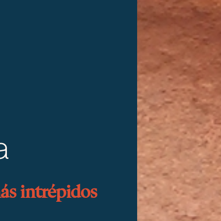
a
ás intrépidos