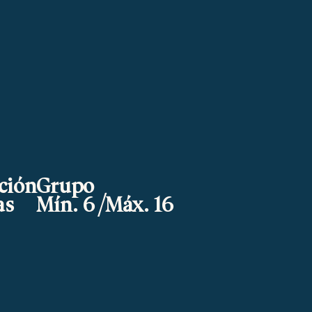
ción
Grupo
as
Mín. 6 /Máx. 16