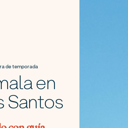
uera de temporada
mala en
s Santos
do con guía