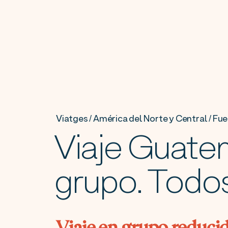
Viatges / América del Norte y Central / F
Viaje Guate
grupo. Todo
Viaje en grupo reduci