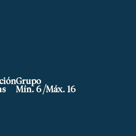
ción
Grupo
as
Mín. 6 /Máx. 16