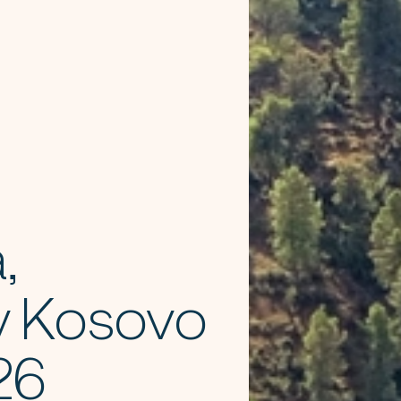
,
y Kosovo
26