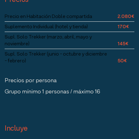
Precio en Habitación Doble compartida
2.080€
Suplemento Individual (hotel y tienda)
170€
Supl. Solo Trekker (marzo, abril, mayo y
noviembre)
145€
Supl. Solo Trekker (junio - octubre y diciembre
- febrero)
50€
Precios por persona
Grupo mínimo 1 personas / máximo 16
Incluye