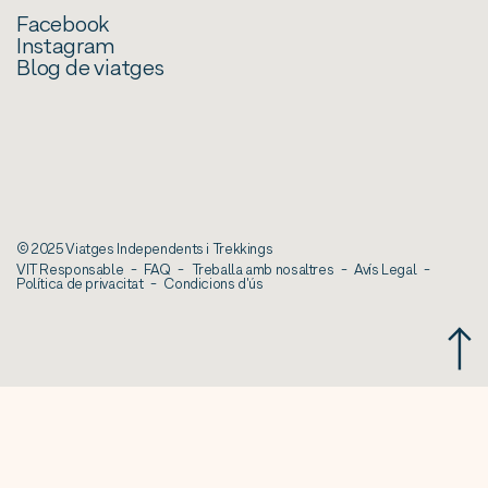
Facebook
Instagram
Blog de viatges
© 2025 Viatges Independents i Trekkings
VIT Responsable
FAQ
Treballa amb nosaltres
Avís Legal
Política de privacitat
Condicions d'ús