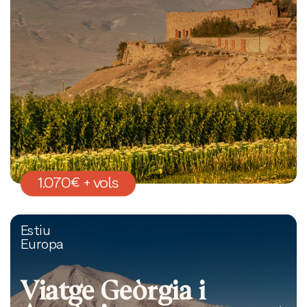
1.070€ + vols
Estiu
Europa
Viatge Geòrgia i