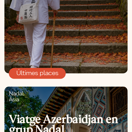
Últimes places
Nadal
Àsia
Viatge Azerbaidjan en
grup Nadal