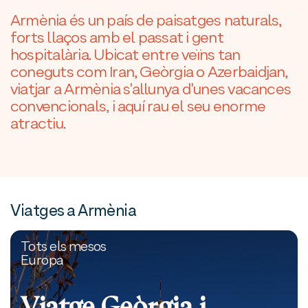
Armènia és un país de paisatges naturals,
forts llaços amb el passat i gent
hospitalària. Ubicat entre veïns tan
coneguts com Iran, Geòrgia o Azerbaidjan,
viatjar a Armènia s'allunya d'unes vacances
convencionals, i aquí rau el seu enorme
atractiu.
Viatges a Armènia
Tots els mesos
Europa
Viatge Geòrgia i