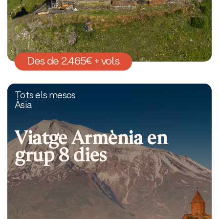
Des de 2.465€ + vols
Tots els mesos
Àsia
Viatge Armènia en
grup 8 dies