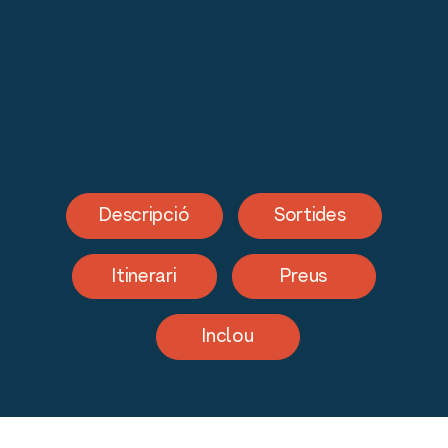
Descripció
Sortides
Itinerari
Preus
Inclou