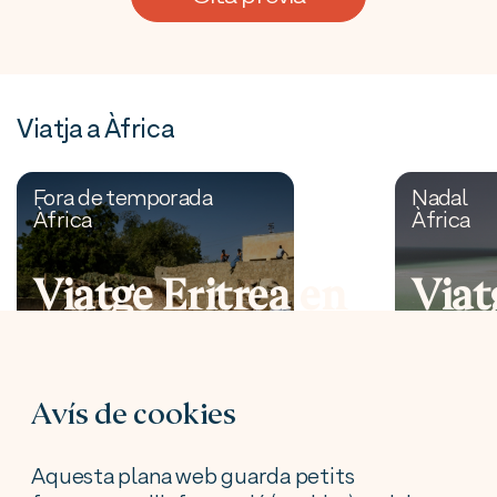
Viatja a Àfrica
Fora de temporada
Nadal
Àfrica
Àfrica
Viatge Eritrea en
Viat
grup 2026
Soma
grup
Avís de cookies
Aquesta plana web guarda petits