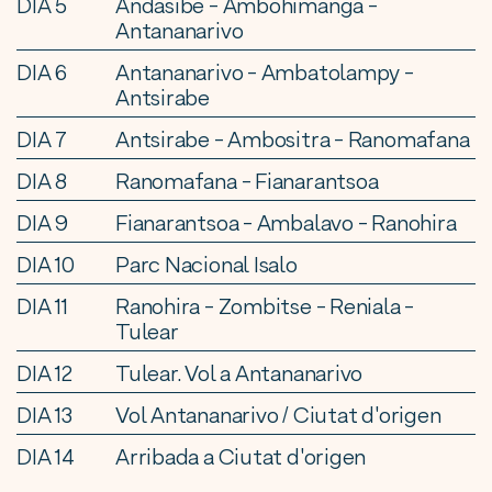
DIA 5
Andasibe - Ambohimanga -
Antananarivo
DIA 6
Antananarivo - Ambatolampy -
Antsirabe
DIA 7
Antsirabe - Ambositra - Ranomafana
DIA 8
Ranomafana - Fianarantsoa
DIA 9
Fianarantsoa - Ambalavo - Ranohira
DIA 10
Parc Nacional Isalo
DIA 11
Ranohira - Zombitse - Reniala -
Tulear
DIA 12
Tulear. Vol a Antananarivo
DIA 13
Vol Antananarivo / Ciutat d'origen
DIA 14
Arribada a Ciutat d'origen