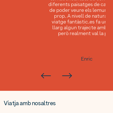
 de
diferents paisatges de cada 
s
de poder veure els lemurs t
ón
prop.. A nivell de natura é
a
viatge fantàstic..es fa una
b
llarg algun trajecte amb c
ure
però realment val la pe
Enric
Viatja amb nosaltres