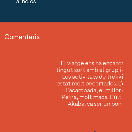
a inclòs.
Comentaris
ges
El viatge ens ha encantat.
s),
tingut sort amb el grup i el 
Les activitats de trekking
un
estat molt encertades. L’ec
eu
i l’acampada, el millor de 
més
Petra, molt maca. L’últim d
ue
Akaba, va ser un bon fina
rt,