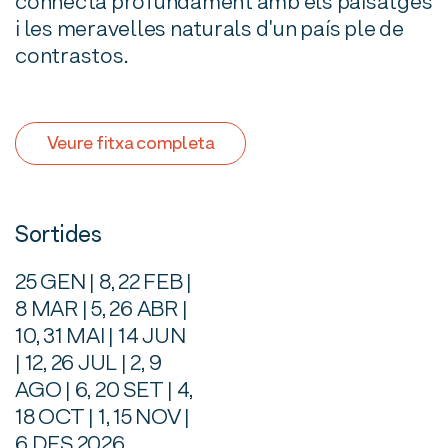
connecta profundament amb els paisatges
i les meravelles naturals d'un país ple de
contrastos.
Veure fitxa completa
Sortides
25 GEN | 8, 22 FEB |
8 MAR | 5, 26 ABR |
10, 31 MAI | 14 JUN
| 12, 26 JUL | 2, 9
AGO | 6, 20 SET | 4,
18 OCT | 1, 15 NOV |
6 DES 2026