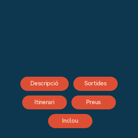
Descripció
Sortides
Itinerari
Preus
Inclou