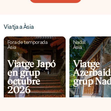
Viatja a Àsia
Fora de temporada
Nadal
Àsia
Àsia
Viatge Japó
Viatge
en grup
Azerbaid
octubre
grup Nad
2026