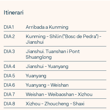
Itinerari
DIA 1
Arribada a Kunming
DIA 2
Kunming - Shilin ("Bosc de Pedra") -
Jianshui
DIA 3
Jianshui. Tuanshan i Pont
Shuanglong
DIA 4
Jianshui - Yuanyang
DIA 5
Yuanyang
DIA 6
Yuanyang - Weishan
DIA 7
Weishan - Weibaoshan - Xizhou
DIA 8
Xizhou - Zhoucheng - Shaxi