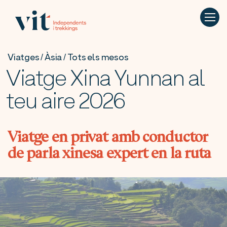
Viatges / Àsia / Tots els mesos
Viatge Xina Yunnan al
teu aire 2026
Viatge en privat amb conductor
de parla xinesa expert en la ruta